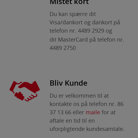
Mistet kort
brugervenlighed og effektiviteten af en
hjemmeside. Fx ved at indsamle besøgsstatistik
Du kan spærre dit
om antal besøg og hvordan hjemmesiden
Visa/dankort og dankort på
bruges.
telefon nr. 4489 2929 og
Personalisering
dit MasterCard på telefon nr.
Personaliserings-cookies (tracking-cookies)
4489 2750
indsamler brugerens digitale fodspor på tværs
af flere hjemmesider og registrerer, hvad
brugeren interesserer sig for/søger på for at
kunne personalisere indholdet på en
hjemmeside - dvs. vise indhold, som kan være
Bliv Kunde
interessant for den enkelte bruger.
Du er velkommen til at
Markedsføring
kontakte os på telefon nr. 86
Markedsførings-cookies (tracking-cookies)
37 13 66 eller
maile
for at
indsamler brugerens digitale fodspor på tværs
aftale en tid til en
af flere hjemmesider og registrerer, hvad
brugeren interesserer sig for/søger på for at
uforpligtende kundesamtale.
kunne vise personrettede annoncer, når denne