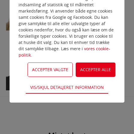
indsamling af statistik og til målrettet
Marts 2024 - marts 2027
markedsføring. Vi anvender både egne cookies
samt cookies fra Google og Facebook. Du kan
give samtykke til alle eller udvalgte typer af
cookies nedenfor, hvor du også kan læse om de
forskellige typer cookies. Vi bruger en cookie til
at huske dit valg. Du kan til enhver tid trække
dit samtykke tilbage. Læs mere i
vores cookie-
Flemming Johnsen, Mariager
politik
.
Bestyrelsesmedlem
Marts 2024 - marts 2027
Teknisk
VIS/SKJUL DETALJERET INFORMATION
Tekniske cookies er nødvendige for
hjemmesidens grundlæggende funktioner som
fx navigation, adgangskontrol samt indkøbskurv
og kan derfor ikke fravælges.
Statistik
Statistik-cookies bruges til at optimere design,