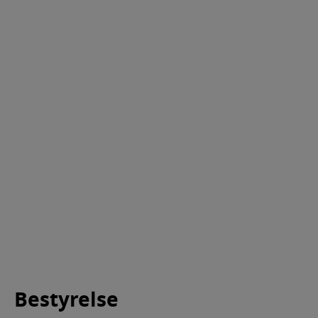
Offentliggørelser
Vedtægter
Garantiformuen
Historie
Samarbejdspartnere
TPP - Third Party Provider
Hvidvask
Finanstilsynet
Persondatapolitik
Bestyrelse