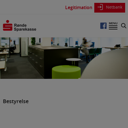
Legitimation
Netbank
Log på netbank privat
MENU
Log på netbank erhverv
Søg
på
hjemmesiden
Medarbejdere
Bestyrelse
Repræsentantskab
Halv- og helårsrapporter