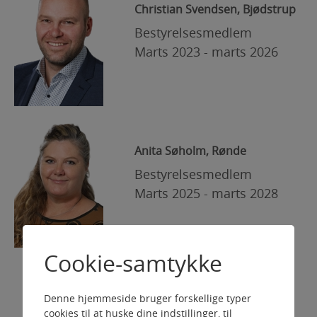
Christian Svendsen, Bjødstrup
Bestyrelsesmedlem
Marts 2023 - marts 2026
Anita Søholm, Rønde
Bestyrelsesmedlem
Marts 2025 - marts 2028
Cookie-samtykke
Ane Søgaard, Aarhus
Denne hjemmeside bruger forskellige typer
cookies til at huske dine indstillinger, til
Bestyrelsesmedlem