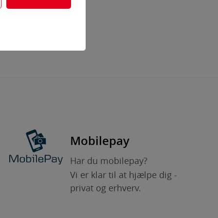
igation,
hjemmeside. Fx ved at
 af flere
ersonalisere indholdet
Mobilepay
Har du mobilepay?
Vi er klar til at hjælpe dig -
af flere
privat og erhverv.
se personrettede