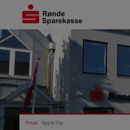
Søg
på
hjemmesiden
Privat
-
Apple Pay