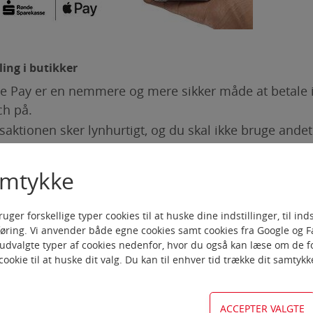
ling i butikker
e Pay er en nemmere og mere sikker måde at betale i 
ch på.
saktionen sker lynhurtigt, og du skal ikke bruge ande
amtykke
ling online og i Apps
du skal betale i onlinebutikker og apps, er Apple Pay
r forskellige typer cookies til at huske dine indstillinger, til inds
lingsform, fordi du ikke længere skal bruge tid på at 
føring. Vi anvender både egne cookies samt cookies fra Google og 
ularer.
r udvalgte typer af cookies nedenfor, hvor du også kan læse om de fo
cookie til at huske dit valg. Du kan til enhver tid trække dit samtyk
vordan du kommer igang i denne lille video:
s://www.apple.com/apple-pay/#film-card