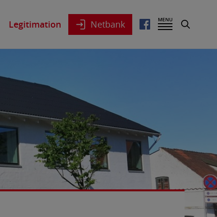
MENU
Legitimation
Netbank
Log på netbank privat
Log på netbank erhverv