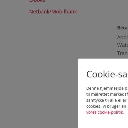
Netbank/Mobilbank
Beta
Appl
Wat
Tran
Cookie-s
Beta
Når 
Denne hjemmeside bruge
beta
til målrettet markeds
form
samtykke til alle elle
cookies. Vi bruger en 
vores cookie-politik
.
Se h
http