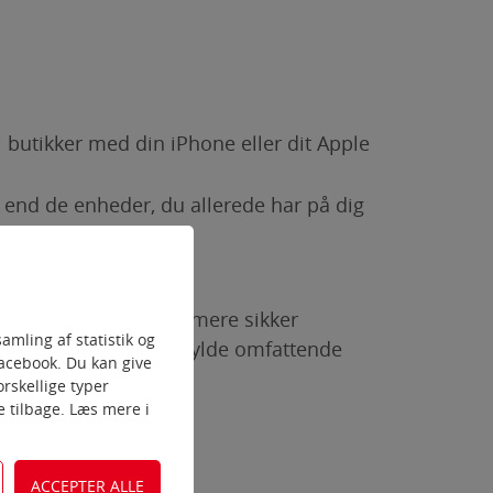
butikker med din iPhone eller dit Apple
t end de enheder, du allerede har på dig
 også en hurtigere og mere sikker
amling af statistik og
oprette konti eller udfylde omfattende
Facebook. Du kan give
rskellige typer
ke tilbage. Læs mere i