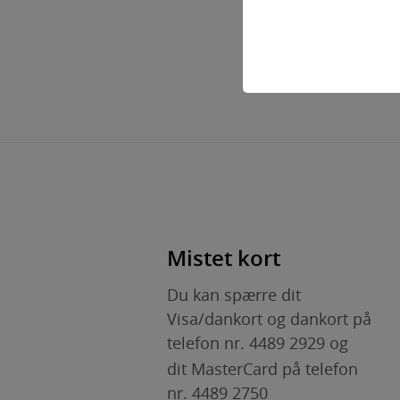
Teknisk
Tekniske cookies er 
adgangskontrol samt i
Statistik
Statistik-cookies brug
indsamle besøgsstati
Personalise
Personaliserings-cook
hjemmesider og regist
Mistet kort
på en hjemmeside - dv
Du kan spærre dit
Markedsfør
Visa/dankort og dankort på
Markedsførings-cookie
telefon nr. 4489 2929 og
hjemmesider og regist
annoncer, når denne 
dit MasterCard på telefon
nr. 4489 2750