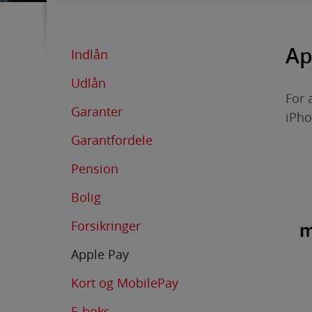
Ap
Indlån
Udlån
For 
Garanter
iPho
Garantfordele
Pension
Bolig
Forsikringer
Apple Pay
Kort og MobilePay
E-boks