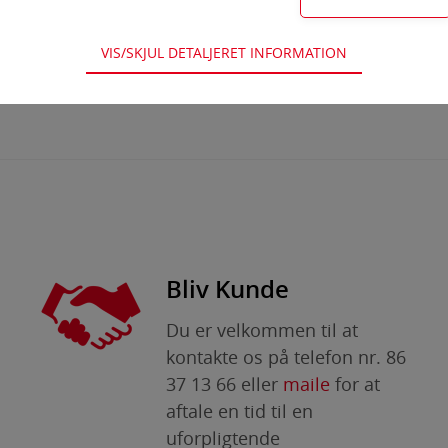
VIS/SKJUL DETALJERET INFORMATION
nødvendige for hjemmesidens grundlæggende funktioner som fx nav
ndkøbskurv og kan derfor ikke fravælges.
es til at optimere design, brugervenlighed og effektiviteten af en 
stik om antal besøg og hvordan hjemmesiden bruges.
ring
ies (tracking-cookies) indsamler brugerens digitale fodspor på tværs
rerer, hvad brugeren interesserer sig for/søger på for at kunne p
Bliv Kunde
s. vise indhold, som kan være interessant for den enkelte bruger.
Du er velkommen til at
ing
kontakte os på telefon nr. 86
s (tracking-cookies) indsamler brugerens digitale fodspor på tværs 
37 13 66 eller
maile
for at
rerer, hvad brugeren interesserer sig for/søger på for at kunne vi
aftale en tid til en
færdes på internettet.
uforpligtende